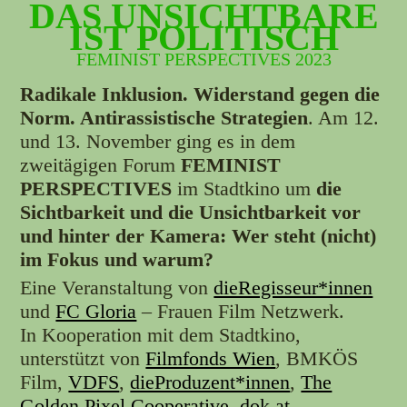
DAS UNSICHTBARE
IST POLITISCH
FEMINIST PERSPECTIVES 2023
Radikale Inklusion. Widerstand gegen die
Norm. Antirassistische Strategien
. Am 12.
und 13. November ging es in dem
zweitägigen Forum
FEMINIST
PERSPECTIVES
im Stadtkino um
die
Sichtbarkeit und die Unsichtbarkeit vor
und hinter der Kamera: Wer steht (nicht)
im Fokus und warum?
Eine Veranstaltung von
dieRegisseur*innen
und
FC Gloria
– Frauen Film Netzwerk.
In Kooperation mit dem Stadtkino,
unterstützt von
Filmfonds Wien
, BMKÖS
Film,
VDFS
,
dieProduzent*innen
,
The
Golden Pixel Cooperative
,
dok.at