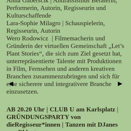
Anna Gaberscik | Antirassismus Beraterin,
Performerin, Autorin, Regisseurin und
Kulturschaffende
Lara-Sophie Milagro | Schauspielerin,
Regisseurin, Autorin
Wero Rodowicz | Filmemacherin und
Gründerin der virtuellen Gemeinschaft „Let’s
Plant Stories“, die sich zum Ziel gesetzt hat,
unterrepräsentierte Talente mit Produktionen
in Film, Fernsehen und anderen kreativen
Branchen zusammenzubringen und sich für
▶
▶
eine sicherere und integrativere Branche
einzusetzen.
AB 20.20 Uhr | CLUB U am Karlsplatz
|
GRÜNDUNGSPARTY von
dieRegisseur*innen | Tanzen
mit DJanes